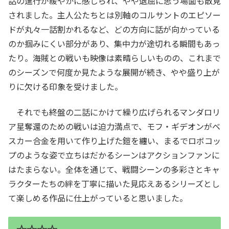
話の進行が緩やかに感じられ、やや退屈に思う場面も散見
されました。主人公たちとは別軸のコルサントのエピソー
ドが丸々一話割かれるなど、どの方向に話が向かっている
のか掴みにくい部分があり、集中力が途切れる瞬間もあっ
たり。海賊との戦いも映像は素晴らしいものの、これまで
のシーズンで何度か見たような展開が続き、やや盛り上が
りに欠ける印象を受けました。
それでも終盤の二話にかけて繰り広げられるマンダロリ
ア星奪還のための戦いは迫力満点で、モフ・ギデオンがベ
スカー合金を用いて作り上げた鎧を纏い、まるでロボコッ
プのような姿で立ちはだかるシーンはアクションファンに
はたまらない。全体を通じて、戦闘シーンの多彩さとキャ
ラクターたちの絆を丁寧に描いた見応えあるシリーズとし
て楽しめる作品に仕上がっていると思いました。