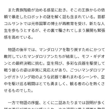
また貴族階級が治める惑星に赴き、そこの王族からの依
頼で暴走したロボットの謎を解く話も含まれている。首都
コルサントでは元帝国軍の博士が再教育を受け、新たな人
生を歩もうとするが、その裏で騙されてしまう展開も緊張
感を高めている。
物語の後半では、マンダロリアを取り戻すためにかつて
敵対していたマンダロリアンたちが結束し、モフ・ギデオ
ンとの最終決戦に挑む。空を飛び、多彩な兵器を駆使して
戦う彼らの姿は非常に見応えがあり、ごついマンダロリア
ンがガトリング砲のような武器で暴れまわるシーンや、空
中を駆け巡る戦闘はとても勇ましく、観る者の心を熱くさ
せるものでした。
一方で物語の序盤、とくに二話あたりまでは説明が多く