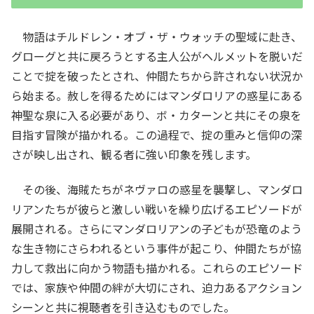
物語はチルドレン・オブ・ザ・ウォッチの聖域に赴き、
グローグと共に戻ろうとする主人公がヘルメットを脱いだ
ことで掟を破ったとされ、仲間たちから許されない状況か
ら始まる。赦しを得るためにはマンダロリアの惑星にある
神聖な泉に入る必要があり、ボ・カターンと共にその泉を
目指す冒険が描かれる。この過程で、掟の重みと信仰の深
さが映し出され、観る者に強い印象を残します。
その後、海賊たちがネヴァロの惑星を襲撃し、マンダロ
リアンたちが彼らと激しい戦いを繰り広げるエピソードが
展開される。さらにマンダロリアンの子どもが恐竜のよう
な生き物にさらわれるという事件が起こり、仲間たちが協
力して救出に向かう物語も描かれる。これらのエピソード
では、家族や仲間の絆が大切にされ、迫力あるアクション
シーンと共に視聴者を引き込むものでした。