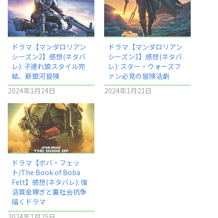
ドラマ【マンダロリアン
ドラマ【マンダロリアン
シーズン2】感想(ネタバ
シーズン1】感想(ネタバ
レ): 子連れ狼スタイル完
レ): スター・ウォーズフ
結、新銀河冒険
ァン必見の冒険活劇
2024年1月24日
2024年1月21日
ドラマ【ボバ・フェッ
ト/The Book of Boba
Fett】感想(ネタバレ): 復
活賞金稼ぎと裏社会抗争
描くドラマ
2024年1月25日