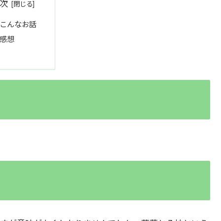
次
こんなお話
感想