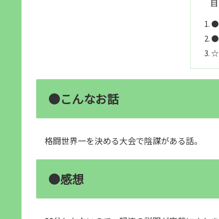
目
●
●
☆
●こんなお話
格闘世界一を決める大会で陰謀がある話。
●感想