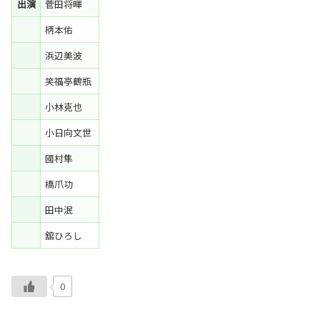
出演
菅田将暉
柄本佑
浜辺美波
笑福亭鶴瓶
小林克也
小日向文世
國村隼
橋爪功
田中泯
舘ひろし
0