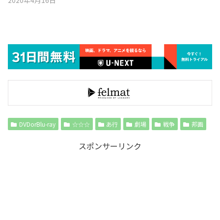
DVDorBlu-ray
☆☆☆
あ行
劇場
戦争
邦画
スポンサーリンク