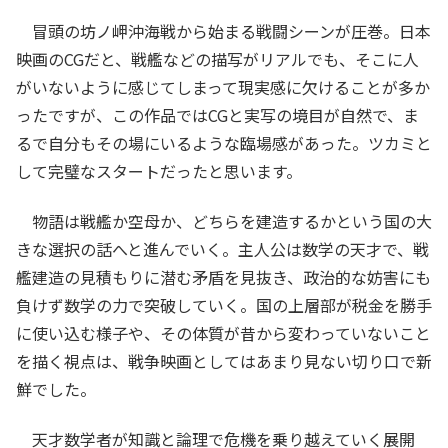
冒頭の坊ノ岬沖海戦から始まる戦闘シーンが圧巻。日本
映画のCGだと、戦艦などの描写がリアルでも、そこに人
がいないように感じてしまって現実感に欠けることが多か
ったですが、この作品ではCGと実写の境目が自然で、ま
るで自分もその場にいるような臨場感があった。ツカミと
して完璧なスタートだったと思います。
物語は戦艦か空母か、どちらを建造するかという国の大
きな選択の話へと進んでいく。主人公は数学の天才で、戦
艦建造の見積もりに潜む矛盾を見抜き、政治的な妨害にも
負けず数学の力で突破していく。国の上層部が税金を勝手
に使い込む様子や、その体質が昔から変わっていないこと
を描く視点は、戦争映画としてはあまり見ない切り口で新
鮮でした。
天才数学者が知識と論理で危機を乗り越えていく展開