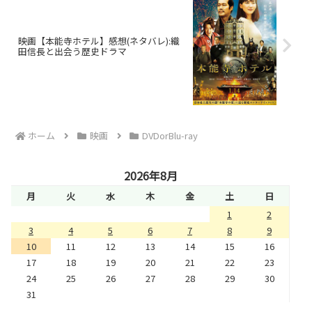
映画【本能寺ホテル】感想(ネタバレ):織
田信長と出会う歴史ドラマ
ホーム
映画
DVDorBlu-ray
2026年8月
月
火
水
木
金
土
日
1
2
3
4
5
6
7
8
9
10
11
12
13
14
15
16
17
18
19
20
21
22
23
24
25
26
27
28
29
30
31