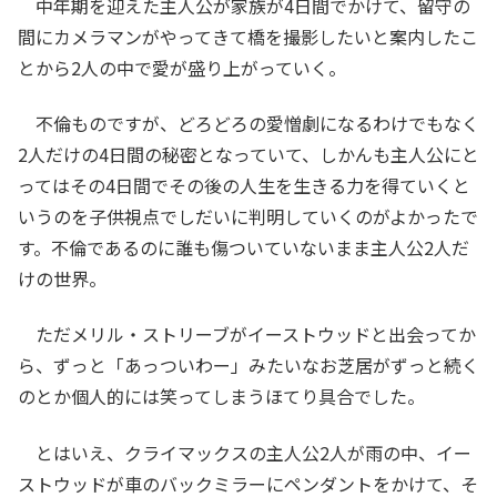
中年期を迎えた主人公が家族が4日間でかけて、留守の
間にカメラマンがやってきて橋を撮影したいと案内したこ
とから2人の中で愛が盛り上がっていく。
不倫ものですが、どろどろの愛憎劇になるわけでもなく
2人だけの4日間の秘密となっていて、しかんも主人公にと
ってはその4日間でその後の人生を生きる力を得ていくと
いうのを子供視点でしだいに判明していくのがよかったで
す。不倫であるのに誰も傷ついていないまま主人公2人だ
けの世界。
ただメリル・ストリーブがイーストウッドと出会ってか
ら、ずっと「あっついわー」みたいなお芝居がずっと続く
のとか個人的には笑ってしまうほてり具合でした。
とはいえ、クライマックスの主人公2人が雨の中、イー
ストウッドが車のバックミラーにペンダントをかけて、そ