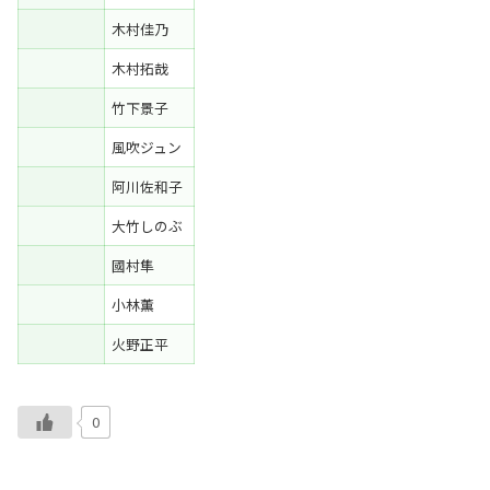
木村佳乃
木村拓哉
竹下景子
風吹ジュン
阿川佐和子
大竹しのぶ
國村隼
小林薫
火野正平
0