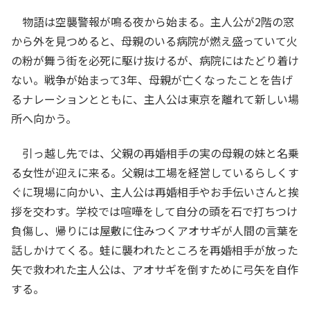
物語は空襲警報が鳴る夜から始まる。主人公が2階の窓
から外を見つめると、母親のいる病院が燃え盛っていて火
の粉が舞う街を必死に駆け抜けるが、病院にはたどり着け
ない。戦争が始まって3年、母親が亡くなったことを告げ
るナレーションとともに、主人公は東京を離れて新しい場
所へ向かう。
引っ越し先では、父親の再婚相手の実の母親の妹と名乗
る女性が迎えに来る。父親は工場を経営しているらしくす
ぐに現場に向かい、主人公は再婚相手やお手伝いさんと挨
拶を交わす。学校では喧嘩をして自分の頭を石で打ちつけ
負傷し、帰りには屋敷に住みつくアオサギが人間の言葉を
話しかけてくる。蛙に襲われたところを再婚相手が放った
矢で救われた主人公は、アオサギを倒すために弓矢を自作
する。