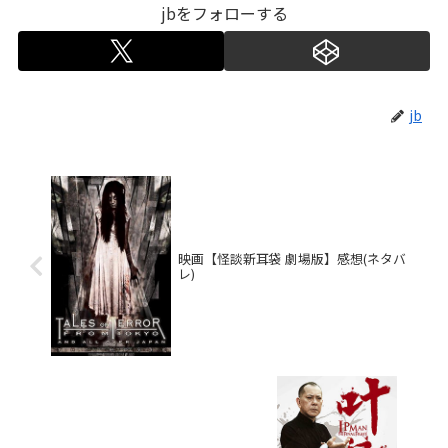
jbをフォローする
jb
映画【怪談新耳袋 劇場版】感想(ネタバ
レ)