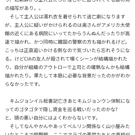
の描写があり。。
そして主人公は濡れ衣を着せられて逃亡劇になります
が、主人公に疑いがかけられるのは奥さんがアメリカ大使
館の近くにある病院にいってたからうんぬんだったりが高
速で描かれ、かつ同時に韓国の警察の方も描かれるけど。
こっちは正直追いかける側なので気づいたら忘れそうにな
る。けどCIAの友人が殺されて嘆くシーンが結構描かれた
り、自分が組織のアウトローで上司との確執なんかも結構
描かれたり。果たして本筋に必要な背景だったのかがわか
らなかったです。
キムジョンイル総書記亡きあとキムジョンウン体制にな
ってのゴタゴタで隠し資金を巡る戦いだったのかな?
と、頭の悪い自分にはよくわからないです。
そしてなんやかんやあってベルリン関係なく山小屋みた
いなところで銃撃戦。ここでアラブの悪党たちとの真相が