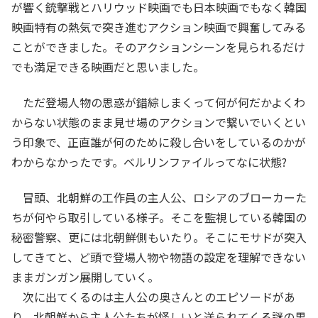
が響く銃撃戦とハリウッド映画でも日本映画でもなく韓国
映画特有の熱気で突き進むアクション映画で興奮してみる
ことができました。そのアクションシーンを見られるだけ
でも満足できる映画だと思いました。
ただ登場人物の思惑が錯綜しまくって何が何だかよくわ
からない状態のまま見せ場のアクションで繋いでいくとい
う印象で、正直誰が何のために殺し合いをしているのかが
わからなかったです。ベルリンファイルってなに状態?
冒頭、北朝鮮の工作員の主人公、ロシアのブローカーた
ちが何やら取引している様子。そこを監視している韓国の
秘密警察、更には北朝鮮側もいたり。そこにモサドが突入
してきてと、ど頭で登場人物や物語の設定を理解できない
ままガンガン展開していく。
次に出てくるのは主人公の奥さんとのエピソードがあ
り、北朝鮮から主人公たちが怪しいと送られてくる謎の男