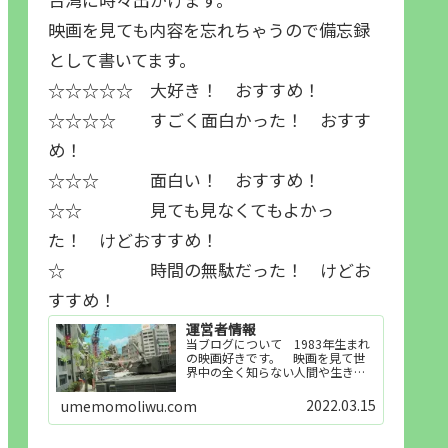
映画を見ても内容を忘れちゃうので備忘録
として書いてます。
☆☆☆☆☆ 大好き！ おすすめ！
☆☆☆☆ すごく面白かった！ おすす
め！
☆☆☆ 面白い！ おすすめ！
☆☆ 見ても見なくてもよかっ
た！ けどおすすめ！
☆ 時間の無駄だった！ けどお
すすめ！
運営者情報
当ブログについて 1983年生まれ
の映画好きです。 映画を見て世
界中の全く知らない人間や生き物
その他の事を知ることや知ってる
世界知らない世界に触れることが
2022.03.15
umemomoliwu.com
好きで映画を見てます。「映画を
見られれば幸福度を高い」とわか
りやすい人生です。そのため…