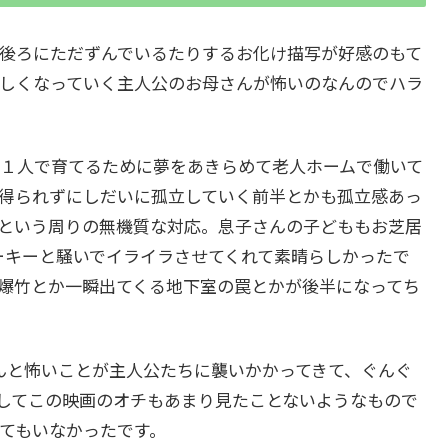
後ろにただずんでいるたりするお化け描写が好感のもて
しくなっていく主人公のお母さんが怖いのなんのでハラ
１人で育てるために夢をあきらめて老人ホームで働いて
得られずにしだいに孤立していく前半とかも孤立感あっ
という周りの無機質な対応。息子さんの子どももお芝居
ーキーと騒いでイライラさせてくれて素晴らしかったで
爆竹とか一瞬出てくる地下室の罠とかが後半になってち
んと怖いことが主人公たちに襲いかかってきて、ぐんぐ
してこの映画のオチもあまり見たことないようなもので
てもいなかったです。