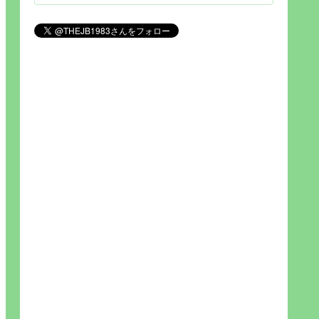
見られれば幸福度を高い」とわか
りやすい人生です。そのため…