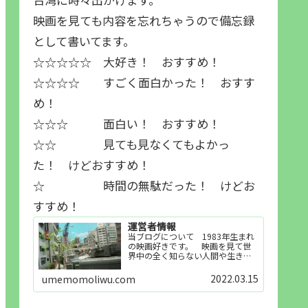
映画を見ても内容を忘れちゃうので備忘録
として書いてます。
☆☆☆☆☆ 大好き！ おすすめ！
☆☆☆☆ すごく面白かった！ おすす
め！
☆☆☆ 面白い！ おすすめ！
☆☆ 見ても見なくてもよかっ
た！ けどおすすめ！
☆ 時間の無駄だった！ けどお
すすめ！
運営者情報
当ブログについて 1983年生まれ
の映画好きです。 映画を見て世
界中の全く知らない人間や生き物
その他の事を知ることや知ってる
世界知らない世界に触れることが
2022.03.15
umemomoliwu.com
好きで映画を見てます。「映画を
見られれば幸福度を高い」とわか
りやすい人生です。そのため…