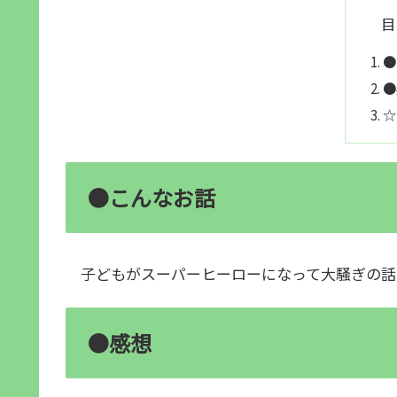
目
●
●
☆
●こんなお話
子どもがスーパーヒーローになって大騒ぎの
●感想