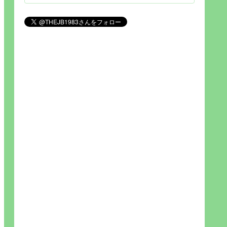
見られれば幸福度を高い」とわか
りやすい人生です。そのため…