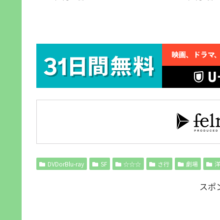
DVDorBlu-ray
SF
☆☆☆
さ行
劇場
スポ