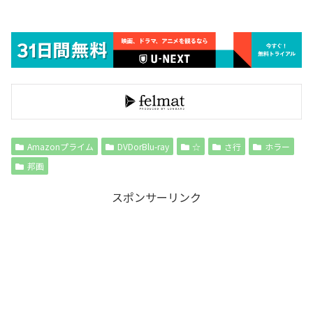
Amazonプライム
DVDorBlu-ray
☆
さ行
ホラー
邦画
スポンサーリンク