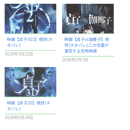
映画【貞子3D2】感想(ネ
映画【貞子vs伽椰子】感
タバレ)
想(ネタバレ):二大怨霊が
激突する恐怖映画
2020年3月22日
2026年5月2日
映画【貞子3D】感想(ネ
タバレ)
2020年5月24日