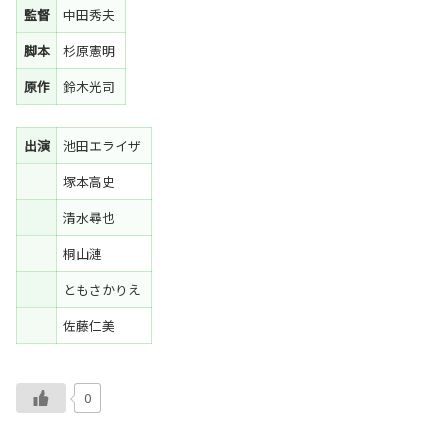
監督
中田秀夫
脚本
杉原憲明
原作
鈴木光司
出演
池田エライザ
塚本高史
清水尋也
桐山漣
ともさかりえ
佐藤仁美
0