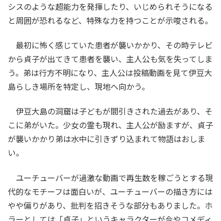
シスのような超能力を発揮したり、いじめられそうになる
と周囲が恐れるなど、特殊な力を持つことが示唆される。
最初に怖く感じていた患者が襲いかかり、その時テレビ
から貞子が出てきて患者を襲い、主人公も気を失ってしま
う。弟は行方不明になり、主人公は投稿動画を見て伊豆大
島らしき場所を特定し、現地へ向かう。
伊豆大島の洞窟は子どもが間引きされた過去があり、そ
こに弟がいた。少女の霊も現れ、主人公が励ますが、貞子
が襲いかかり弟は水中に引きずり込まれて物語はおしま
い。
ユーチューバーが過激な動画で再生数を稼ごうとする現
代的なモチーフは面白いが、ユーチューバーの描き方には
やや偏りがあり、批判を招きそうな部分もありました。ホ
ラーとしては「貞子」というキャラクターが今やコメディ