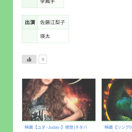
李鳳宇
出演
佐藤江梨子
瑛太
0
映画【ユダ -Judas-】感想(ネタバ
映画【リング0