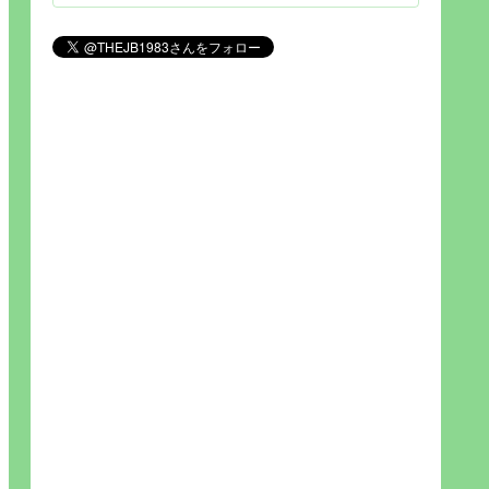
見られれば幸福度を高い」とわか
りやすい人生です。そのため…