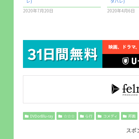
レ)
タバレ)
2020年7月20日
2020年4月6日
DVDorBlu-ray
☆☆☆
ら行
コメディ
邦画
スポ