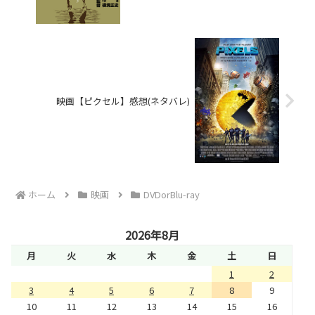
映画【ピクセル】感想(ネタバレ)
ホーム
映画
DVDorBlu-ray
2026年8月
月
火
水
木
金
土
日
1
2
3
4
5
6
7
8
9
10
11
12
13
14
15
16