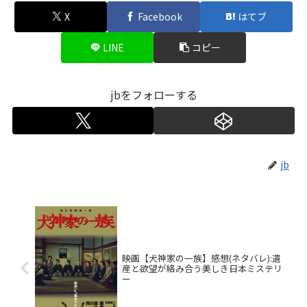
X
Facebook
はてブ
LINE
コピー
jbをフォローする
jb
映画【犬神家の一族】感想(ネタバレ):遺
産と欲望が絡み合う美しき日本ミステリ
ー