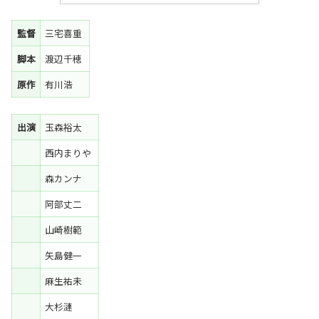
監督
三宅喜重
脚本
渡辺千穂
原作
有川浩
出演
玉森裕太
西内まりや
森カンナ
阿部丈二
山崎樹範
矢島健一
麻生祐未
大杉漣