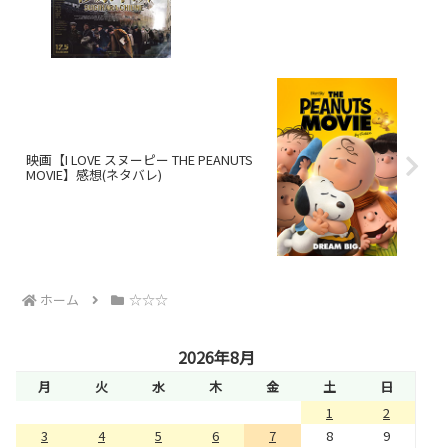
映画【I LOVE スヌーピー THE PEANUTS
MOVIE】感想(ネタバレ)
ホーム
☆☆☆
2026年8月
月
火
水
木
金
土
日
1
2
3
4
5
6
7
8
9