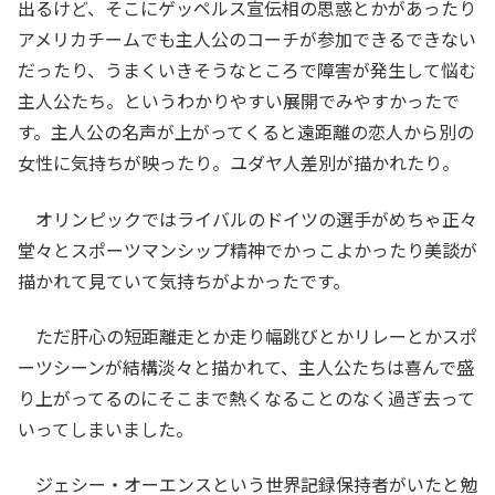
出るけど、そこにゲッペルス宣伝相の思惑とかがあったり
アメリカチームでも主人公のコーチが参加できるできない
だったり、うまくいきそうなところで障害が発生して悩む
主人公たち。というわかりやすい展開でみやすかったで
す。主人公の名声が上がってくると遠距離の恋人から別の
女性に気持ちが映ったり。ユダヤ人差別が描かれたり。
オリンピックではライバルのドイツの選手がめちゃ正々
堂々とスポーツマンシップ精神でかっこよかったり美談が
描かれて見ていて気持ちがよかったです。
ただ肝心の短距離走とか走り幅跳びとかリレーとかスポ
ーツシーンが結構淡々と描かれて、主人公たちは喜んで盛
り上がってるのにそこまで熱くなることのなく過ぎ去って
いってしまいました。
ジェシー・オーエンスという世界記録保持者がいたと勉