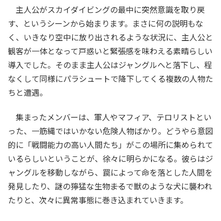
主人公がスカイダイビングの最中に突然意識を取り戻
す、というシーンから始まります。まさに何の説明もな
く、いきなり空中に放り出されるような状況に、主人公と
観客が一体となって戸惑いと緊張感を味わえる素晴らしい
導入でした。そのまま主人公はジャングルへと落下し、程
なくして同様にパラシュートで降下してくる複数の人物た
ちと遭遇。
集まったメンバーは、軍人やマフィア、テロリストとい
った、一筋縄ではいかない危険人物ばかり。どうやら意図
的に「戦闘能力の高い人間たち」がこの場所に集められて
いるらしいということが、徐々に明らかになる。彼らはジ
ャングルを移動しながら、罠によって命を落とした人間を
発見したり、謎の獰猛な生物――まるで獣のような犬に襲われ
たりと、次々に異常事態に巻き込まれていきます。