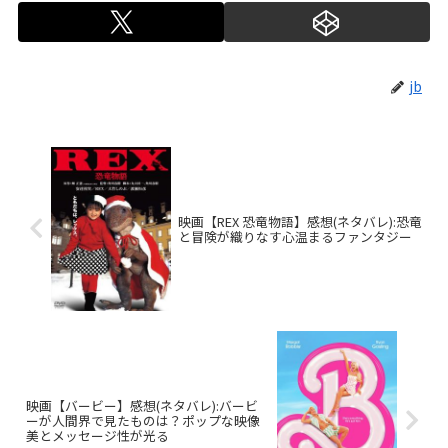
jb
映画【REX 恐竜物語】感想(ネタバレ):恐竜
と冒険が織りなす心温まるファンタジー
映画【バービー】感想(ネタバレ):バービ
ーが人間界で見たものは？ポップな映像
美とメッセージ性が光る