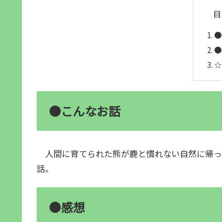
目
●
●
☆
●こんなお話
人間に育てられた熊が鹿と慣れない自然に帰っ
話。
●感想