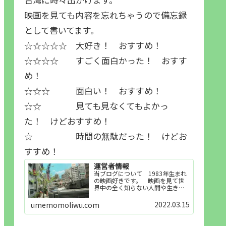
映画を見ても内容を忘れちゃうので備忘録
として書いてます。
☆☆☆☆☆ 大好き！ おすすめ！
☆☆☆☆ すごく面白かった！ おすす
め！
☆☆☆ 面白い！ おすすめ！
☆☆ 見ても見なくてもよかっ
た！ けどおすすめ！
☆ 時間の無駄だった！ けどお
すすめ！
運営者情報
当ブログについて 1983年生まれ
の映画好きです。 映画を見て世
界中の全く知らない人間や生き物
その他の事を知ることや知ってる
世界知らない世界に触れることが
2022.03.15
umemomoliwu.com
好きで映画を見てます。「映画を
見られれば幸福度を高い」とわか
りやすい人生です。そのため…