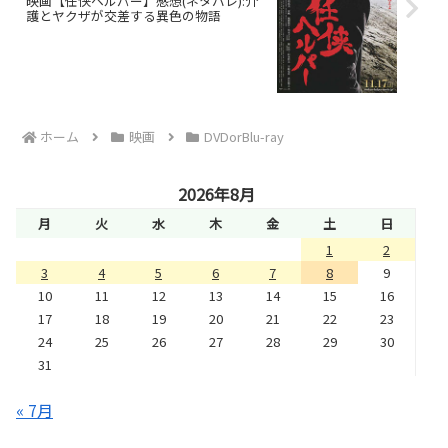
映画【任侠ヘルパー】感想(ネタバレ):介
護とヤクザが交差する異色の物語
ホーム
映画
DVDorBlu-ray
2026年8月
月
火
水
木
金
土
日
1
2
3
4
5
6
7
8
9
10
11
12
13
14
15
16
17
18
19
20
21
22
23
24
25
26
27
28
29
30
31
« 7月