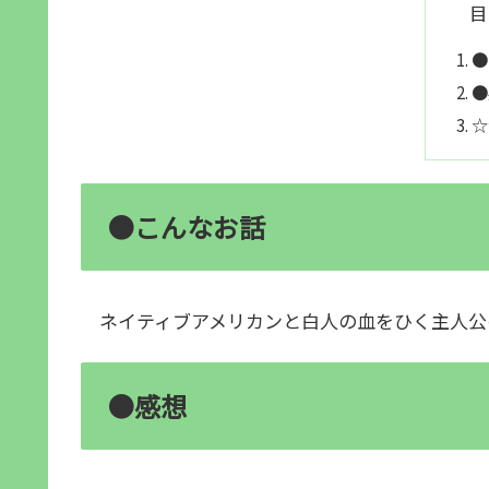
目
●
●
☆
●こんなお話
ネイティブアメリカンと白人の血をひく主人公
●感想