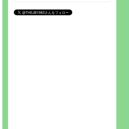
見られれば幸福度を高い」とわか
りやすい人生です。そのため…