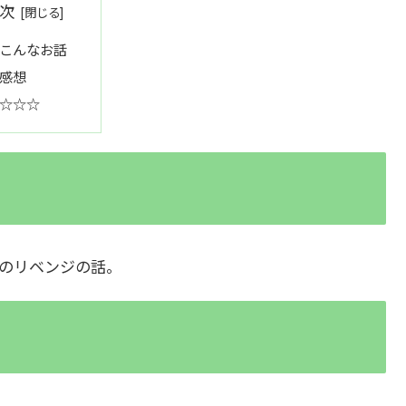
次
こんなお話
感想
☆☆☆
のリベンジの話。