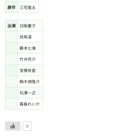
原作
三宅隆太
出演
日南響子
飛鳥凛
藤本七海
竹井亮介
宝積有香
駒木根隆介
松澤一之
霧島れいか
0