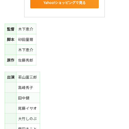
Yahoo!ショッピングで見る
監督
木下恵介
脚本
砂田量爾
木下恵介
原作
佐藤秀郎
出演
若山富三郎
高峰秀子
田中健
尾藤イサオ
大竹しのぶ
藤田まこと