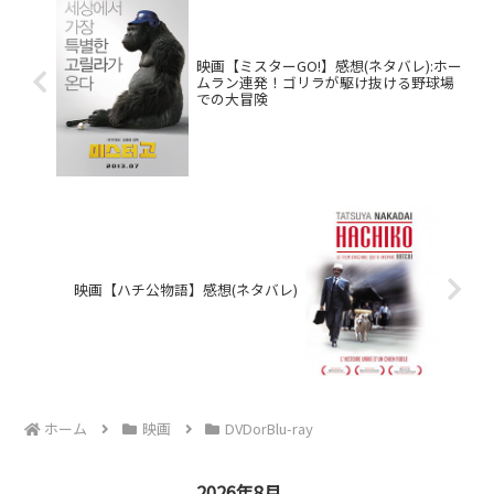
映画【ミスターGO!】感想(ネタバレ):ホー
ムラン連発！ゴリラが駆け抜ける野球場
での大冒険
映画【ハチ公物語】感想(ネタバレ)
ホーム
映画
DVDorBlu-ray
2026年8月