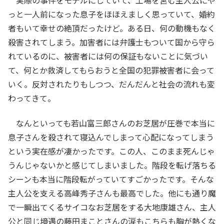
っと一人前になった息子をほほえましく思っていて、婚約
者もいて幸せの絶頂だったけど。ある日、何の動機もなく
殺害されてしまう。加害者には弁護士もついて国から守ら
れているのに、被害者には何の保証もないことに気づい
て、何とか救済してもらおうと全国の犯罪被害者に会って
いく。反対されたりもしつつ、だんだんと社会の流れも変
わってきて。
なんといっても若山富三郎さんのお芝居が圧巻で本当に
息子さんを殺されて寝込んでしまって心配になってしまう
という実在感が凄かったです。この人、このまま死んじゃ
うんじゃないかと感じてしまいました。階段を転げ落ちる
シーンも本当に階段転がっていてすごかったです。そんな
主人公を支える高峰秀子さんも最高でした。他にも通り魔
で一瞬出てくるサイコなお芝居をする大地康雄さん、主人
公と同じ境遇の藤田まことさんの涙もこちらも胸が熱くな