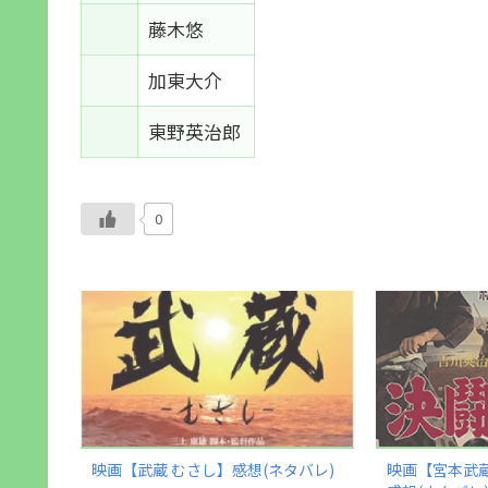
藤木悠
加東大介
東野英治郎
0
映画【武蔵 むさし】感想(ネタバレ)
映画【宮本武蔵