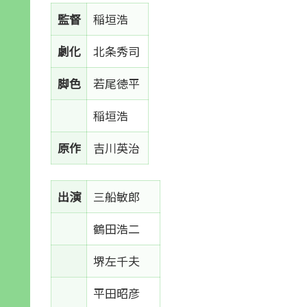
監督
稲垣浩
劇化
北条秀司
脚色
若尾徳平
稲垣浩
原作
吉川英治
出演
三船敏郎
鶴田浩二
堺左千夫
平田昭彦