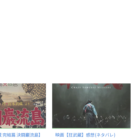
 完結篇 決闘巌流島】
映画【狂武蔵】感想(ネタバレ)