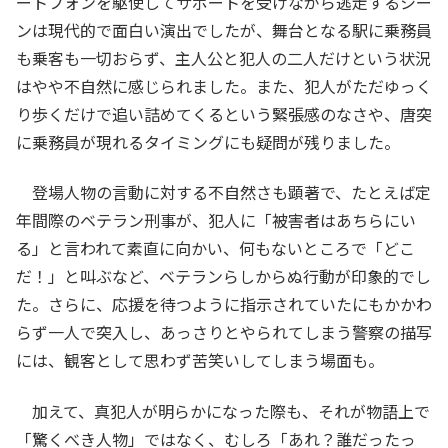
ートフォンを駆使してサポートを受けながら逃走するシー
ンは現代的で面白い演出でしたが、舞台となる駅に乗務員
も乗客も一切おらず、主人公と犯人の二人だけという状況
はやや不自然に感じられました。また、犯人がただゆっく
り歩くだけで追い詰めてくるという緊張感のなさや、唐突
に乗務員が現れるタイミングにも疑問が残りました。
登場人物の言動に対する不自然さも顕著で、たとえば定
年間際のベテラン刑事が、犯人に「被害者はあちらにい
る」と言われて素直に向かい、何もないところで「どこ
だ！」と叫ぶなど、ベテランらしからぬ行動が印象的でし
た。さらに、応援を待つように指示されていたにもかかわ
らず一人で突入し、あっさりとやられてしまう警察の描写
には、観客として思わず苦笑いしてしまう場面も。
加えて、真犯人が明らかになった際も、それが物語上で
「驚くべき人物」ではなく、むしろ「あれ？誰だったっ