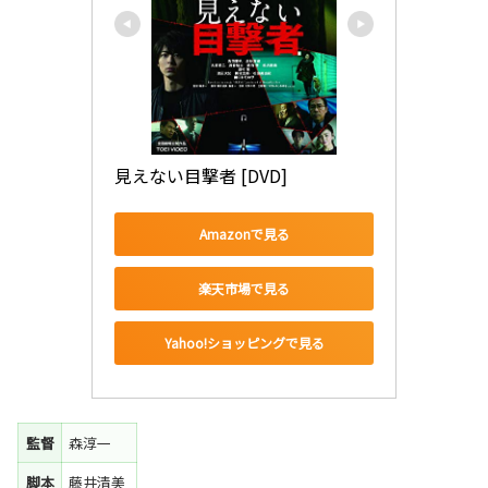
見えない目撃者 [DVD]
Amazonで見る
楽天市場で見る
Yahoo!ショッピングで見る
監督
森淳一
脚本
藤井清美