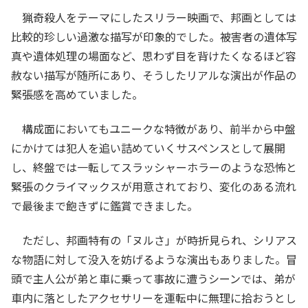
猟奇殺人をテーマにしたスリラー映画で、邦画としては
比較的珍しい過激な描写が印象的でした。被害者の遺体写
真や遺体処理の場面など、思わず目を背けたくなるほど容
赦ない描写が随所にあり、そうしたリアルな演出が作品の
緊張感を高めていました。
構成面においてもユニークな特徴があり、前半から中盤
にかけては犯人を追い詰めていくサスペンスとして展開
し、終盤では一転してスラッシャーホラーのような恐怖と
緊張のクライマックスが用意されており、変化のある流れ
で最後まで飽きずに鑑賞できました。
ただし、邦画特有の「ヌルさ」が時折見られ、シリアス
な物語に対して没入を妨げるような演出もありました。冒
頭で主人公が弟と車に乗って事故に遭うシーンでは、弟が
車内に落としたアクセサリーを運転中に無理に拾おうとし