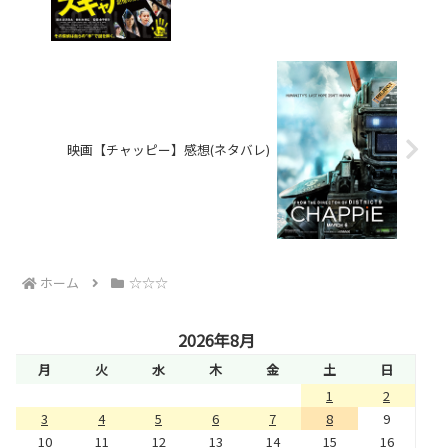
映画【チャッピー】感想(ネタバレ)
ホーム
☆☆☆
2026年8月
月
火
水
木
金
土
日
1
2
3
4
5
6
7
8
9
10
11
12
13
14
15
16