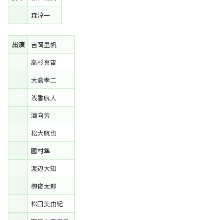
森淳一
出演
吉岡里帆
高杉真宙
大倉孝二
浅香航大
酒向芳
松大航也
國村隼
渡辺大知
栁俊太郎
松田美由紀