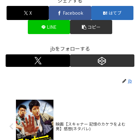
シェアする
X
Facebook
はてブ
LINE
コピー
jbをフォローする
jb
映画【スキャナー 記憶のカケラをよむ
男】感想(ネタバレ)