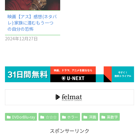
映画【アス】感想(ネタバ
レ):家族に潜むもう一つ
の自分の恐怖
2024年12月27日
DVDorBlu-ray
☆☆☆
ホラー
洋画
英数字
スポンサーリンク