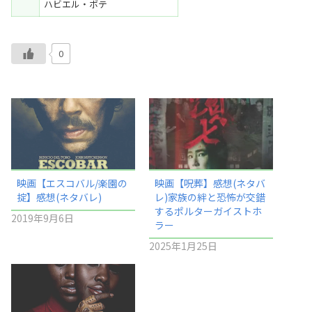
ハビエル・ボテ
0
映画【エスコバル/楽園の
映画【呪葬】感想(ネタバ
掟】感想(ネタバレ)
レ)家族の絆と恐怖が交錯
するポルターガイストホ
2019年9月6日
ラー
2025年1月25日