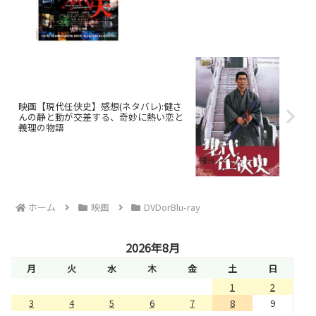
映画【現代任侠史】感想(ネタバレ):健さ
んの静と動が交差する、奇妙に熱い恋と
義理の物語
ホーム
映画
DVDorBlu-ray
2026年8月
月
火
水
木
金
土
日
1
2
3
4
5
6
7
8
9