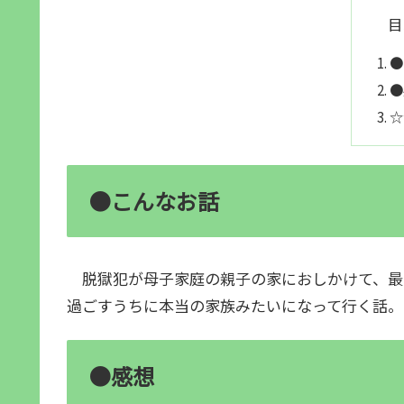
目
●
●
☆
●こんなお話
脱獄犯が母子家庭の親子の家におしかけて、最初
過ごすうちに本当の家族みたいになって行く話。
●感想