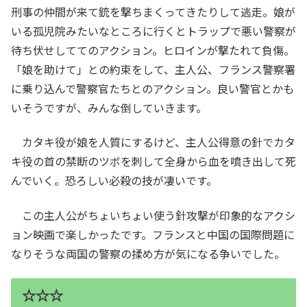
刑事の仲間が来て銃を撃ちまくってきたりして逃走。娘が
いる孤児院みたいなところに行くとトラップで悪い警察が
待ち伏せしててのアクション。ヒロインが撃たれて負傷。
「娘を助けて」との約束をして、主人公、フランス警察署
に乗り込んで警察官たちとのアクション。良い警官とかも
いそうですが、みんな倒していきます。
カタキ役が娘を人質にするけど、主人公得意の針でカタ
キ役の首の禁断のツボを刺して全身から血を噴き出して死
んでいく。恐ろしい必殺の技が凄いです。
この主人公がちょいちょい使う針攻撃が印象的なアクシ
ョン映画で楽しかったです。フランスと中国の国際問題に
なりそうな両国の警察の揉め方が気になる争いでした。
☆☆☆