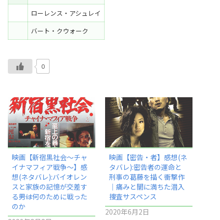
ローレンス・アシュレイ
バート・クウォーク
0
映画【新宿黒社会～チャ
映画【密告・者】感想(ネ
イナマフィア戦争～】感
タバレ):密告者の運命と
想(ネタバレ):バイオレン
刑事の葛藤を描く衝撃作
スと家族の記憶が交差す
｜痛みと闇に満ちた潜入
る――男は何のために戦った
捜査サスペンス
のか
2020年6月2日