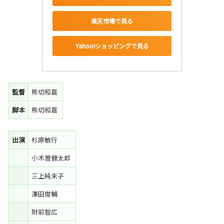
楽天市場で見る
Yahoo!ショッピングで見る
監督
熊切和嘉
脚本
熊切和嘉
出演
杉原敏行
小木曽健太郎
三上純未子
澤田俊輔
財前智広