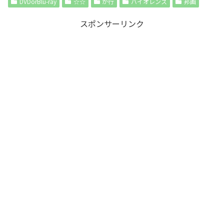
DVDorBlu-ray
☆☆
か行
バイオレンス
邦画
スポンサーリンク