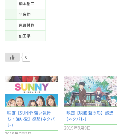
橋本裕二
平良勤
東野哲也
仙田学
0
映画【SUNNY 強い気持
映画【映画 聲の形】感想
ち・強い愛】感想(ネタバ
(ネタバレ)
レ)
2019年9月9日
2019年7月3日