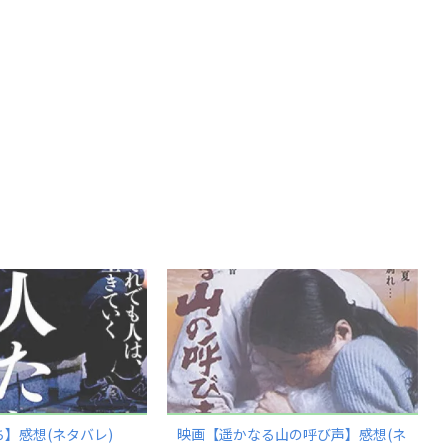
】感想(ネタバレ)
映画【遥かなる山の呼び声】感想(ネ