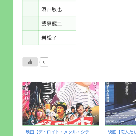
酒井敏也
載寧龍二
岩松了
0
映画【デトロイト・メタル・シテ
映画【恋人たち