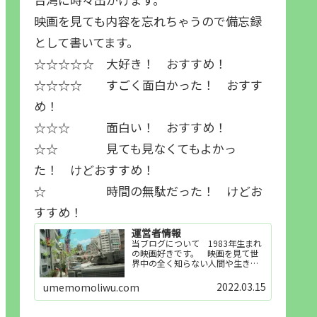
映画を見ても内容を忘れちゃうので備忘録
として書いてます。
☆☆☆☆☆ 大好き！ おすすめ！
☆☆☆☆ すごく面白かった！ おすす
め！
☆☆☆ 面白い！ おすすめ！
☆☆ 見ても見なくてもよかっ
た！ けどおすすめ！
☆ 時間の無駄だった！ けどお
すすめ！
運営者情報
当ブログについて 1983年生まれ
の映画好きです。 映画を見て世
界中の全く知らない人間や生き物
その他の事を知ることや知ってる
世界知らない世界に触れることが
2022.03.15
umemomoliwu.com
好きで映画を見てます。「映画を
見られれば幸福度を高い」とわか
りやすい人生です。そのため…