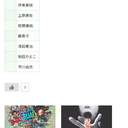
伊東美咲
上原美佐
尾関優哉
藤貴子
津田寛治
柴田かよこ
市川由衣
0