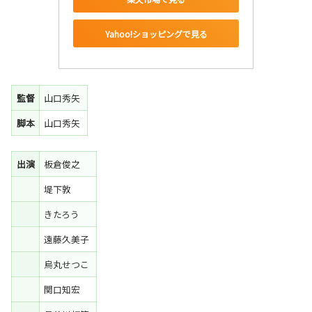
Yahoo!ショッピングで見る
監督
山口秀矢
脚本
山口秀矢
出演
板倉俊之
堤下敦
きたろう
遠藤久美子
烏丸せつこ
関口知宏