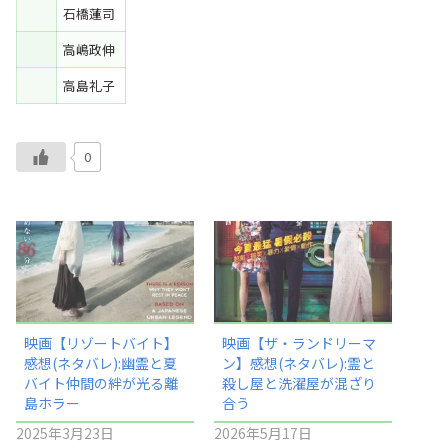
石橋蓮司
高嶋政伸
高島礼子
0
映画【リゾートバイト】
映画【ザ・ランドリーマ
感想(ネタバレ):幽霊と夏
ン】感想(ネタバレ):霊と
バイト仲間の絆が光る離
殺し屋と洗濯屋が混ざり
島ホラー
合う
2025年3月23日
2026年5月17日