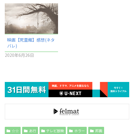
映画【死霊館】感想(ネタ
バレ)
2020年6月26日
☆☆
あ行
テレビ放映
ホラー
邦画