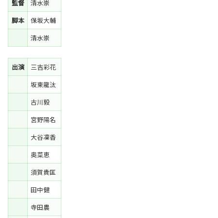
監督
清水崇
脚本
保坂大輔
清水崇
出演
三吉彩花
坂東龍汰
古川毅
宮野陽名
大谷凜香
奥菜恵
須賀貴匡
田中健
寺田農