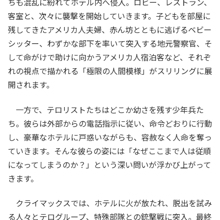
ちも混乱に紛れてホテル内へ侵入。ロビー、レストラン、
客室と、次々に襲撃を開始していきます。子どもを部屋に
残してきたアメリカ人夫婦、赤ん坊とともに逃げるベビー
シッター、わずかな部下を率いて突入する地元警察官、そ
して命がけで助けに向かうアメリカ人宿泊客など、それぞ
れの視点で描かれる「極限の人間模様」がスリリングに展
開されます。
一方で、テロリストたちはどこか幼さを残す少年兵た
ち。彼らは外部からの電話指示に従い、命令どおりに行動
し、豪華なホテルに戸惑いながらも、容赦なく人命を奪っ
ていきます。そんな彼らの姿には「なぜここまで人は従順
になってしまうのか？」という深い問いが浮かび上がって
きます。
クライマックスでは、ホテルに火が放たれ、脱出を試み
る人々とテログループ、特殊部隊との銃撃戦に突入。最終