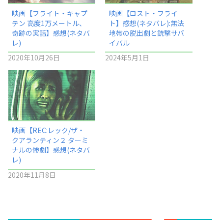
映画【フライト・キャプ
映画【ロスト・フライ
テン 高度1万メートル、
ト】感想(ネタバレ):無法
奇跡の実話】感想(ネタバ
地帯の脱出劇と銃撃サバ
レ)
イバル
2020年10月26日
2024年5月1日
映画【REC:レック/ザ・
クアランティン２ ターミ
ナルの惨劇】感想(ネタバ
レ)
2020年11月8日