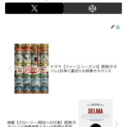
jb
ドラマ【ファーゴ シーズン4】感想(ネタ
バレ):抗争と裏切りの群像サスペンス
映画【グローリー/明日への行進】感想(ネ
タバレ):公民権運動とキング牧師の真実