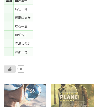
出演
田辺誠一
時任三郎
綾瀬はるか
吹石一恵
田畑智子
寺島しのぶ
岸部一徳
0