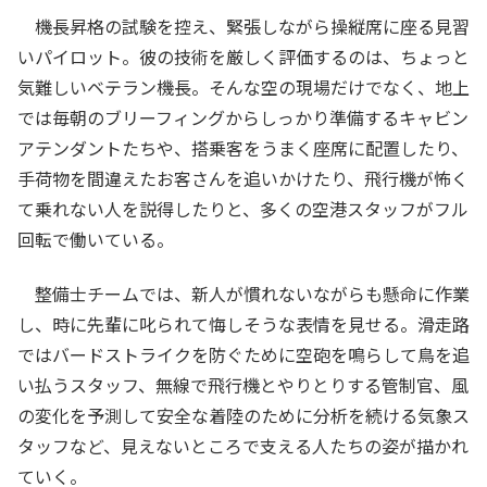
機長昇格の試験を控え、緊張しながら操縦席に座る見習
いパイロット。彼の技術を厳しく評価するのは、ちょっと
気難しいベテラン機長。そんな空の現場だけでなく、地上
では毎朝のブリーフィングからしっかり準備するキャビン
アテンダントたちや、搭乗客をうまく座席に配置したり、
手荷物を間違えたお客さんを追いかけたり、飛行機が怖く
て乗れない人を説得したりと、多くの空港スタッフがフル
回転で働いている。
整備士チームでは、新人が慣れないながらも懸命に作業
し、時に先輩に叱られて悔しそうな表情を見せる。滑走路
ではバードストライクを防ぐために空砲を鳴らして鳥を追
い払うスタッフ、無線で飛行機とやりとりする管制官、風
の変化を予測して安全な着陸のために分析を続ける気象ス
タッフなど、見えないところで支える人たちの姿が描かれ
ていく。