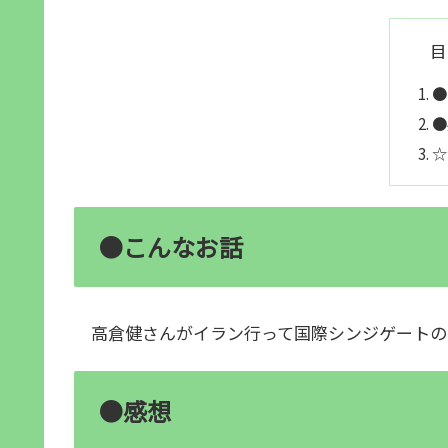
目
●
●
☆
●こんなお話
高倉健さんがイラン行って国際シンジゲートの
●感想