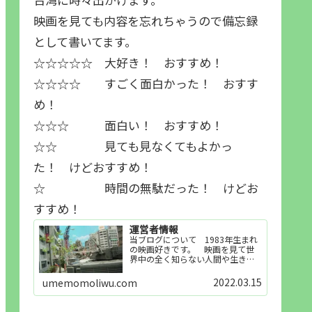
映画を見ても内容を忘れちゃうので備忘録
として書いてます。
☆☆☆☆☆ 大好き！ おすすめ！
☆☆☆☆ すごく面白かった！ おすす
め！
☆☆☆ 面白い！ おすすめ！
☆☆ 見ても見なくてもよかっ
た！ けどおすすめ！
☆ 時間の無駄だった！ けどお
すすめ！
運営者情報
当ブログについて 1983年生まれ
の映画好きです。 映画を見て世
界中の全く知らない人間や生き物
その他の事を知ることや知ってる
世界知らない世界に触れることが
2022.03.15
umemomoliwu.com
好きで映画を見てます。「映画を
見られれば幸福度を高い」とわか
りやすい人生です。そのため…