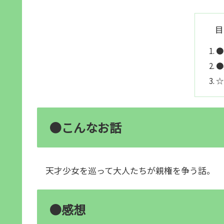
目
●
●
☆
●こんなお話
天才少女を巡って大人たちが親権を争う話。
●感想