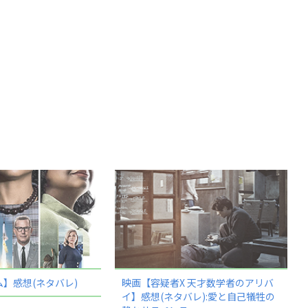
】感想(ネタバレ)
映画【容疑者X 天才数学者のアリバ
イ】感想(ネタバレ):愛と自己犠牲の