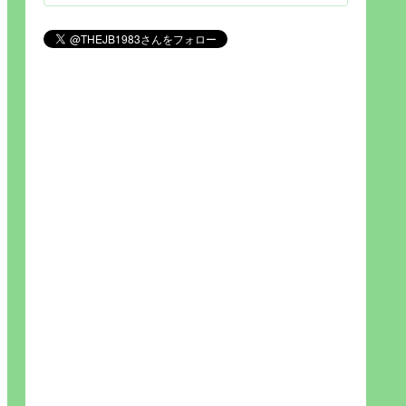
見られれば幸福度を高い」とわか
りやすい人生です。そのため…