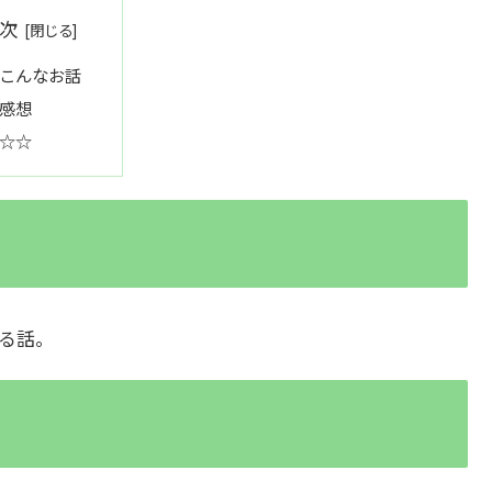
次
こんなお話
感想
☆☆
る話。