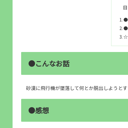
目
●
●
☆
●こんなお話
砂漠に飛行機が墜落して何とか脱出しようとす
●感想