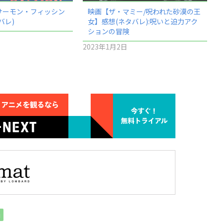
サーモン・フィッシン
映画【ザ・マミー/呪われた砂漠の王
バレ)
女】感想(ネタバレ):呪いと迫力アク
ションの冒険
2023年1月2日
画