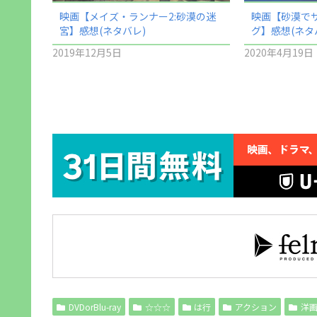
映画【メイズ・ランナー2:砂漠の迷
映画【砂漠で
宮】感想(ネタバレ)
グ】感想(ネタ
2019年12月5日
2020年4月19日
DVDorBlu-ray
☆☆☆
は行
アクション
洋