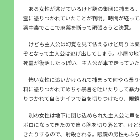
ある女性が逃げているけど謎の集団に捕まる。
霊に憑りつかれていたことが判明。時間が経って
薬中毒でここで麻薬を断って頑張ろうと決意。
けども主人公は幻覚を見て怯えるけど周りは薬
ぞとなって主人公は逃げ出してしまう。小屋の地
死霊が復活したっぽい。主人公が車で走っていた
怖い女性に追いかけられて捕まって何やら憑り
料に憑りつかれてめちゃ暴言を吐いたりして暴力
りつかれて自らナイフで首を切りつけたり、眼鏡
別の女性は地下に閉じ込められた主人公に声を
ボロになってきたので自ら腕を切り落とす。けど
きたりするので、射殺される。眼鏡の男性もふら