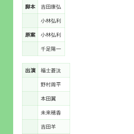
脚本
吉田康弘
小林弘利
原案
小林弘利
千足陽一
出演
福士蒼汰
野村周平
本田翼
未来穂香
吉田羊