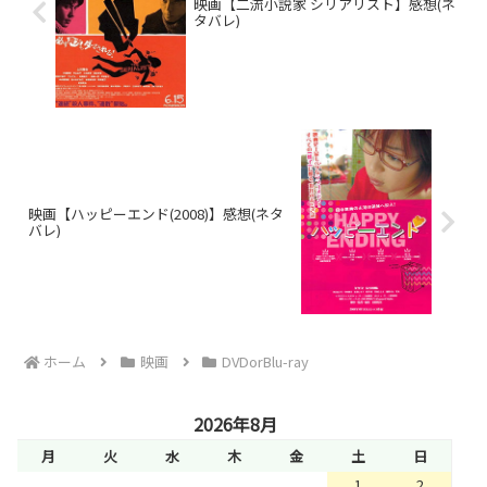
映画【二流小説家 シリアリスト】感想(ネ
タバレ)
映画【ハッピーエンド(2008)】感想(ネタ
バレ)
ホーム
映画
DVDorBlu-ray
2026年8月
月
火
水
木
金
土
日
1
2