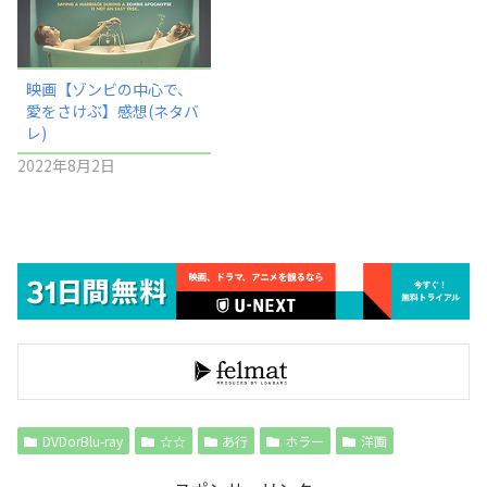
映画【ゾンビの中心で、
愛をさけぶ】感想(ネタバ
レ)
2022年8月2日
DVDorBlu-ray
☆☆
あ行
ホラー
洋画