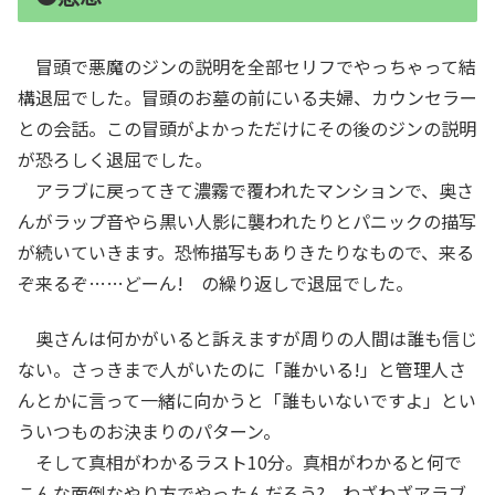
冒頭で悪魔のジンの説明を全部セリフでやっちゃって結
構退屈でした。冒頭のお墓の前にいる夫婦、カウンセラー
との会話。この冒頭がよかっただけにその後のジンの説明
が恐ろしく退屈でした。
アラブに戻ってきて濃霧で覆われたマンションで、奥さ
んがラップ音やら黒い人影に襲われたりとパニックの描写
が続いていきます。恐怖描写もありきたりなもので、来る
ぞ来るぞ……どーん! の繰り返しで退屈でした。
奥さんは何かがいると訴えますが周りの人間は誰も信じ
ない。さっきまで人がいたのに「誰かいる!」と管理人さ
んとかに言って一緒に向かうと「誰もいないですよ」とい
ういつものお決まりのパターン。
そして真相がわかるラスト10分。真相がわかると何で
こんな面倒なやり方でやったんだろう? わざわざアラブ