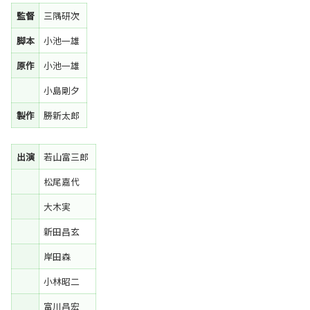
監督
三隅研次
脚本
小池一雄
原作
小池一雄
小島剛夕
製作
勝新太郎
出演
若山富三郎
松尾嘉代
大木実
新田昌玄
岸田森
小林昭二
富川昌宏