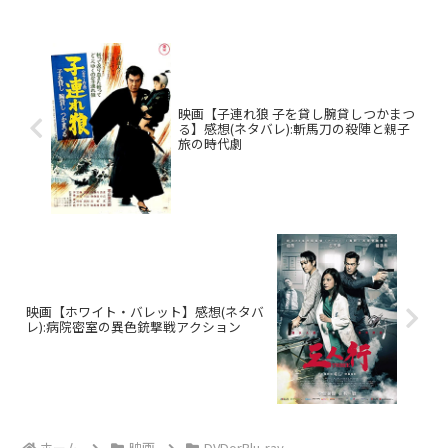
映画【子連れ狼 子を貸し腕貸しつかまつ
る】感想(ネタバレ):斬馬刀の殺陣と親子
旅の時代劇
映画【ホワイト・バレット】感想(ネタバ
レ):病院密室の異色銃撃戦アクション
ホーム
映画
DVDorBlu-ray