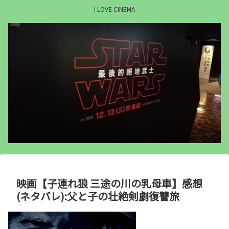
I LOVE CINEMA
映画【子連れ狼 三途の川の乳母車】感想
(ネタバレ):父と子の壮絶剣劇復讐旅