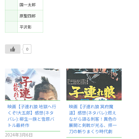
国一太郎
原聖四郎
平沢彰
0
映画【子連れ狼 地獄へ行
映画【子連れ狼 冥府魔
くぞ!大五郎】感想(ネタ
道】感想(ネタバレ):燃え
バレ): 柳生一族と雪原バ
ながら語る刺客！異色の
トル最終作
展開と剣戟が光る、拝一
刀の斬りまくり時代劇
2024年3月6日