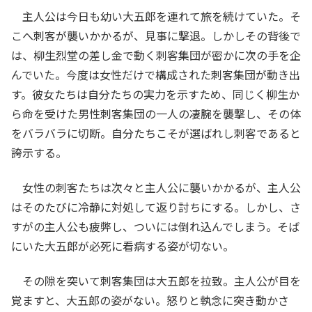
主人公は今日も幼い大五郎を連れて旅を続けていた。そ
こへ刺客が襲いかかるが、見事に撃退。しかしその背後で
は、柳生烈堂の差し金で動く刺客集団が密かに次の手を企
んでいた。今度は女性だけで構成された刺客集団が動き出
す。彼女たちは自分たちの実力を示すため、同じく柳生か
ら命を受けた男性刺客集団の一人の凄腕を襲撃し、その体
をバラバラに切断。自分たちこそが選ばれし刺客であると
誇示する。
女性の刺客たちは次々と主人公に襲いかかるが、主人公
はそのたびに冷静に対処して返り討ちにする。しかし、さ
すがの主人公も疲弊し、ついには倒れ込んでしまう。そば
にいた大五郎が必死に看病する姿が切ない。
その隙を突いて刺客集団は大五郎を拉致。主人公が目を
覚ますと、大五郎の姿がない。怒りと執念に突き動かさ