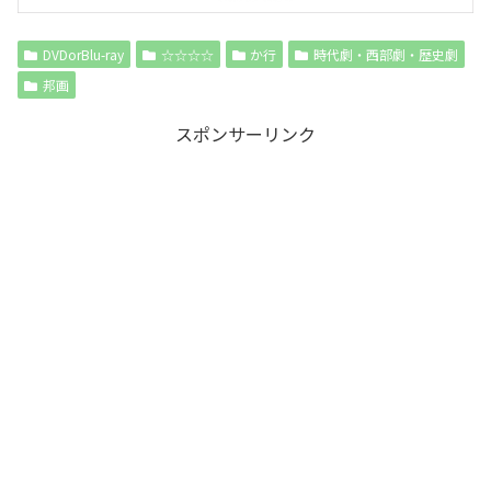
DVDorBlu-ray
☆☆☆☆
か行
時代劇・西部劇・歴史劇
邦画
スポンサーリンク