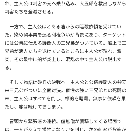
れ、主人公は刺客の元へ乗り込み、大五郎を救出しながら
刺客たちを全滅させる。
一方で、主人公はとある藩からの暗殺依頼を受けてい
た。染め物事業を巡る利権争いが背景にあり、ターゲット
には公儀に仕える護衛人の三兄弟がついている。船上で三
兄弟が浪人たちを退けているところに主人公が現れ、激
突。その最中に船が炎上し、混乱の中で主人公は脱出す
る。
そして物語は砂丘の決戦へ。主人公と公儀護衛人の弁天
来三兄弟がついに全面対決。個性の強い三兄弟との死闘の
末、主人公はすべてを倒し、標的を暗殺。無事に依頼を果
たし、旅は続けておしまい。
冒頭から緊張感の連続。虚無僧が襲撃してくる場面で
は、一人があえて犠牲になり刀を封じ、次の刺客が背後か