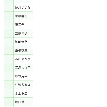
鮎川いづみ
水原麻紀
東三千
笠原玲子
池田幸路
正楠衣麻
若山ゆかり
三島ゆり子
松本克平
江波多寛児
水上保広
坂口徹