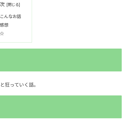
次
こんなお話
感想
☆
と狂っていく話。