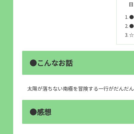
目
●
●
☆
●こんなお話
太陽が落ちない南極を冒険する一行がだんだん
●感想