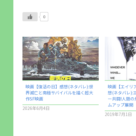
0
映画【復活の日】感想(ネタバレ):世
映画【エイリア
界滅亡と南極サバイバルを描く超大
想(ネタバレ)
作SF映画
ー共闘!人類
ムアップ展開
2026年6月4日
2019年7月1日