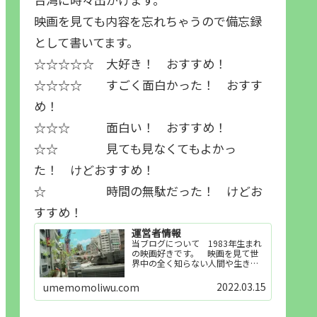
映画を見ても内容を忘れちゃうので備忘録
として書いてます。
☆☆☆☆☆ 大好き！ おすすめ！
☆☆☆☆ すごく面白かった！ おすす
め！
☆☆☆ 面白い！ おすすめ！
☆☆ 見ても見なくてもよかっ
た！ けどおすすめ！
☆ 時間の無駄だった！ けどお
すすめ！
運営者情報
当ブログについて 1983年生まれ
の映画好きです。 映画を見て世
界中の全く知らない人間や生き物
その他の事を知ることや知ってる
世界知らない世界に触れることが
2022.03.15
umemomoliwu.com
好きで映画を見てます。「映画を
見られれば幸福度を高い」とわか
りやすい人生です。そのため…