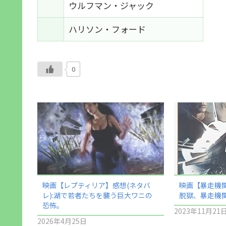
ウルフマン・ジャック
ハリソン・フォード
0
映画【レプティリア】感想(ネタバ
映画【暴走機関
レ):湖で若者たちを襲う巨大ワニの
脱獄、暴走機
恐怖。
2023年11月21
2026年4月25日