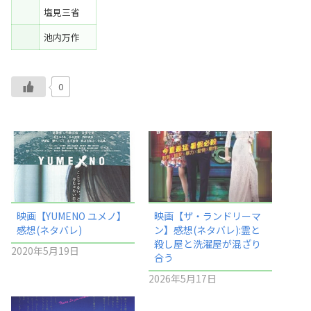
塩見三省
池内万作
0
映画【YUMENO ユメノ】
映画【ザ・ランドリーマ
感想(ネタバレ)
ン】感想(ネタバレ):霊と
殺し屋と洗濯屋が混ざり
2020年5月19日
合う
2026年5月17日