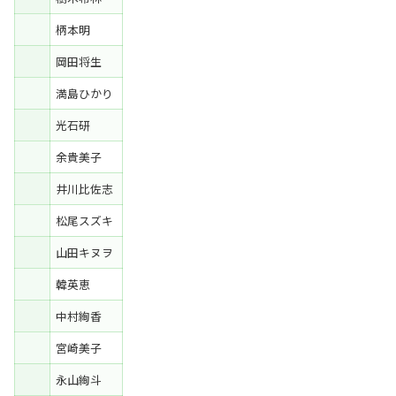
柄本明
岡田将生
満島ひかり
光石研
余貴美子
井川比佐志
松尾スズキ
山田キヌヲ
韓英恵
中村絢香
宮崎美子
永山絢斗