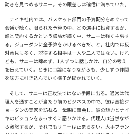
動きを見つめるサニー。その眼差しは確信に満ちていた。
ナイキ社内では、バスケット部門の予算配分をめぐって
会議が続く。限られた予算の中、どの選手に投資するか、
誰と契約するかという議論が続く中、サニーは強く主張す
る。ジョーダンに全予算をかけるべきだ、と。社内では反
対意見も多く、説得する相手は一人や二人ではない。けれ
ども、サニーは諦めず、1人ずつに話しかけ、自分の考え
を伝えていく。ときに口論になりながらも、少しずつ仲間
を味方に引き込んでいく様子が描かれていく。
そして、サニーは正攻法ではない手段に出る。通常は代
理人を通すことが当たり前のビジネスの中で、彼は直接ジ
ョーダンの実家を訪ねる。母親に面会し、彼の魅力とナイ
キのビジョンをまっすぐに語りかける。代理人は当然なが
ら激怒するが、それでもサニーは止まらない。大手ブラン