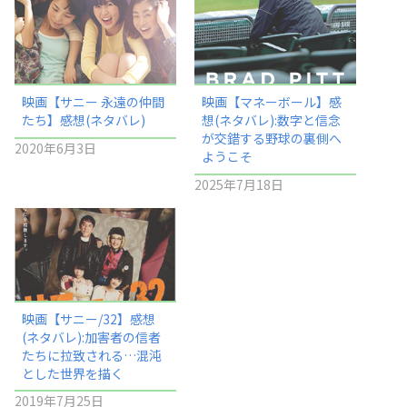
映画【サニー 永遠の仲間
映画【マネーボール】感
たち】感想(ネタバレ)
想(ネタバレ):数字と信念
が交錯する野球の裏側へ
2020年6月3日
ようこそ
2025年7月18日
映画【サニー/32】感想
(ネタバレ):加害者の信者
たちに拉致される…混沌
とした世界を描く
2019年7月25日