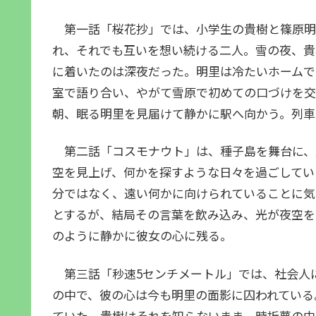
第一話「桜花抄」では、小学生の貴樹と篠原明
れ、それでも互いを想い続ける二人。雪の夜、貴
に着いたのは深夜だった。明里は冷たいホームで
室で語り合い、やがて雪原で初めての口づけを交
朝、眠る明里を見届けて静かに駅へ向かう。列車
第二話「コスモナウト」は、種子島を舞台に、
空を見上げ、何かを探すような日々を過ごしてい
分ではなく、遠い何かに向けられていることに気
とするが、結局その言葉を飲み込み、光が夜空を
のように静かに彼女の心に残る。
第三話「秒速5センチメートル」では、社会人
の中で、彼の心は今も明里の面影に囚われている
ていた。貴樹はそれを知らないまま、時折夢の中