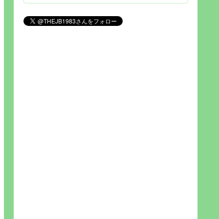
見られれば幸福度を高い」とわか
りやすい人生です。そのため…