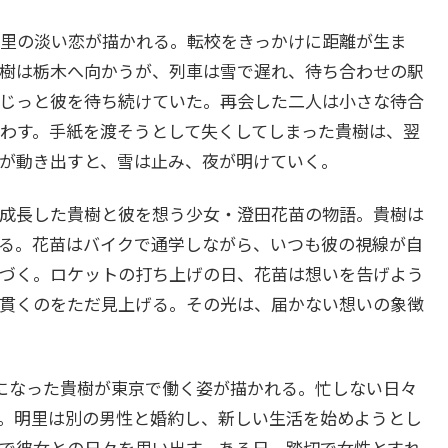
里の淡い恋が描かれる。転校をきっかけに距離が生ま
樹は栃木へ向かうが、列車は雪で遅れ、待ち合わせの駅
じっと彼を待ち続けていた。再会した二人は小さな待合
わす。手紙を渡そうとして失くしてしまった貴樹は、翌
が動き出すと、雪は止み、夜が明けていく。
成長した貴樹と彼を想う少女・澄田花苗の物語。貴樹は
る。花苗はバイクで通学しながら、いつも彼の視線が自
づく。ロケットの打ち上げの日、花苗は想いを告げよう
貫くのをただ見上げる。その光は、届かない想いの象徴
になった貴樹が東京で働く姿が描かれる。忙しない日々
。明里は別の男性と婚約し、新しい生活を始めようとし
で彼女との日々を思い出す。ある日、踏切で女性とすれ