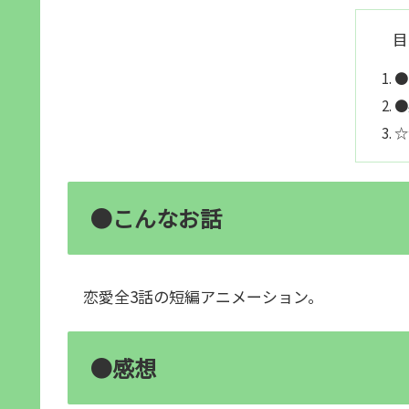
目
●
●
☆
●こんなお話
恋愛全3話の短編アニメーション。
●感想