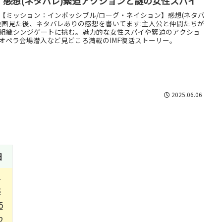
】感想(ネタバレ)緊迫アクションと謎の女性スパイ
【ミッション：インポッシブル/ローグ・ネイション】感想(ネタバ
映画見た後、ネタバレありの感想を書いてます:主人公と仲間たちが
組織シンジゲートに挑む。魅力的な女性スパイや緊迫のアクショ
オペラ会場潜入など見どころ満載のIMF復活ストーリー。
2025.06.06
日
1
8
5
2