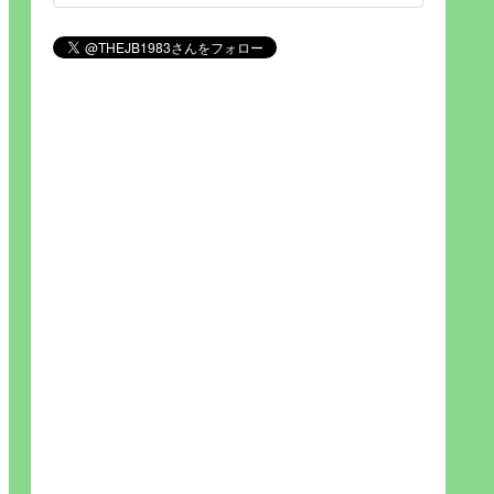
見られれば幸福度を高い」とわか
りやすい人生です。そのため…