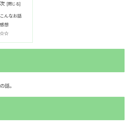
次
こんなお話
感想
☆☆
の話。