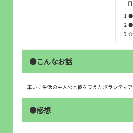
目
●
●
☆
●こんなお話
車いす生活の主人公と彼を支えたボランティア
●感想