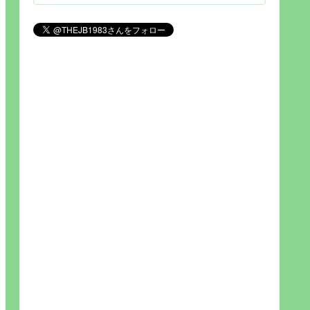
見られれば幸福度を高い」とわか
りやすい人生です。そのため…