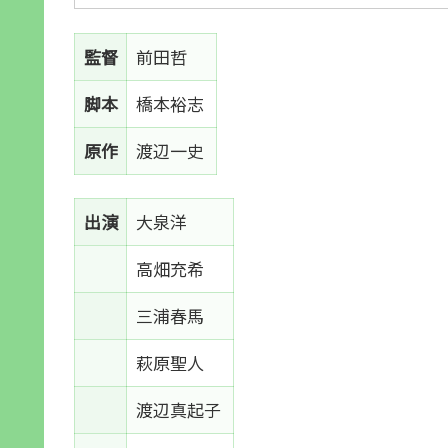
監督
前田哲
脚本
橋本裕志
原作
渡辺一史
出演
大泉洋
高畑充希
三浦春馬
萩原聖人
渡辺真起子