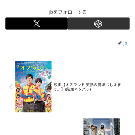
jbをフォローする
jb
映画【オズランド 笑顔の魔法おしえま
す。】感想(ネタバレ)