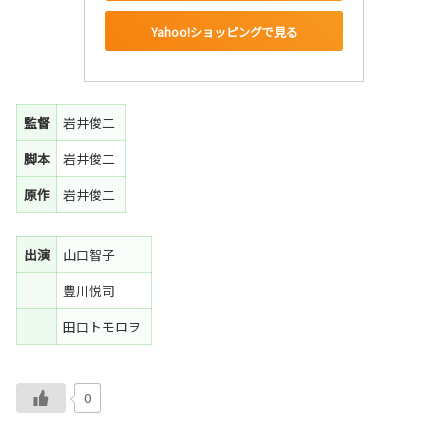
Yahoo!ショッピングで見る
監督
岩井俊二
脚本
岩井俊二
原作
岩井俊二
出演
山口智子
豊川悦司
田口トモロヲ
0