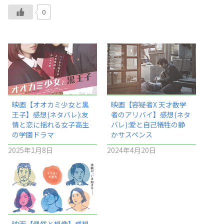
0
映画【オオカミ少女と黒
映画【容疑者X 天才数学
王子】感想(ネタバレ):友
者のアリバイ】感想(ネタ
情と恋に揺れる女子高生
バレ):愛と自己犠牲の静
の学園ドラマ
かサスペンス
2025年1月8日
2024年4月20日
映画【偶然と想像】感想