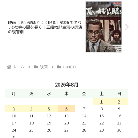
映画【悪い奴ほどよく眠る】感想(ネタバ
レ):社会の闇を暴く！三船敏郎主演の怒涛
の復讐劇
ホーム
映画
U-NEXT
2026年8月
月
火
水
木
金
土
日
1
2
3
4
5
6
7
8
9
10
11
12
13
14
15
16
17
18
19
20
21
22
23
24
25
26
27
28
29
30
31