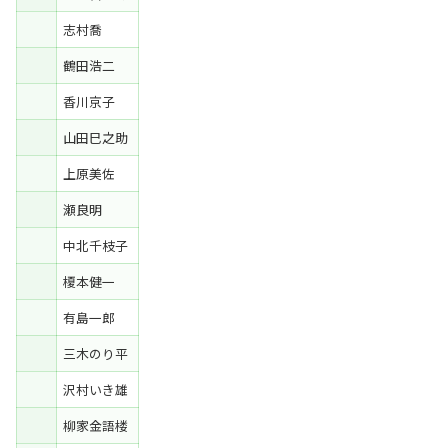
志村喬
鶴田浩二
香川京子
山田巳之助
上原美佐
瀬良明
中北千枝子
榎本健一
有島一郎
三木のり平
沢村いき雄
柳家金語楼