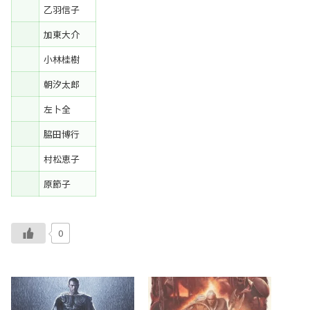
乙羽信子
加東大介
小林桂樹
朝汐太郎
左卜全
脇田博行
村松恵子
原節子
0