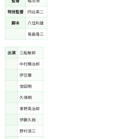
監督
稲垣浩
特技監督
円谷英二
脚本
八住利雄
菊島隆三
出演
三船敏郎
中村鴈治郎
伊豆肇
宝田明
久保明
東野英治郎
伊藤久哉
野村浩三