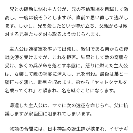
兄との確執に悩む主人公が、兄の不倫現場を目撃して激
高し、一度は殺そうとしますが、直前で思い直して逃がし
ます。しかし、兄を殺したという噂が立ち、父親からは敵
対する兄弟たちを討ち取るよう命じられます。
主人公は遠征軍を率いて出発し、敵側である弟からの停
戦交渉を受けますが、これを拒否。結果として敵の奇襲を
受け、多くの兵が命を落とす事態に。怒りに燃えた主人公
は、女装して敵の祝宴に潜入し、兄を暗殺。最後は弟と一
騎打ちを演じ、勝利を収めます。弟から「ヤマトタケルを
名乗ってくれ」と頼まれ、名を継ぐことになります。
帰還した主人公は、すぐに次の遠征を命じられ、父に抗
議しますが家臣団に阻まれてしまいます。
物語の合間には、日本神話の誕生譚が挟まれ、イザナギ