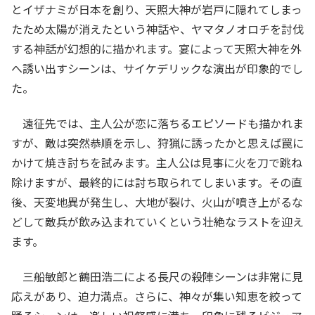
とイザナミが日本を創り、天照大神が岩戸に隠れてしまっ
たため太陽が消えたという神話や、ヤマタノオロチを討伐
する神話が幻想的に描かれます。宴によって天照大神を外
へ誘い出すシーンは、サイケデリックな演出が印象的でし
た。
遠征先では、主人公が恋に落ちるエピソードも描かれま
すが、敵は突然恭順を示し、狩猟に誘ったかと思えば罠に
かけて焼き討ちを試みます。主人公は見事に火を刀で跳ね
除けますが、最終的には討ち取られてしまいます。その直
後、天変地異が発生し、大地が裂け、火山が噴き上がるな
どして敵兵が飲み込まれていくという壮絶なラストを迎え
ます。
三船敏郎と鶴田浩二による長尺の殺陣シーンは非常に見
応えがあり、迫力満点。さらに、神々が集い知恵を絞って