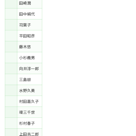
田崎潤
田中絹代
司葉子
平田昭彦
藤木悠
小杉義男
向井淳一郎
三島耕
水野久美
村田嘉久子
環三千世
杉村春子
上田吉二郎