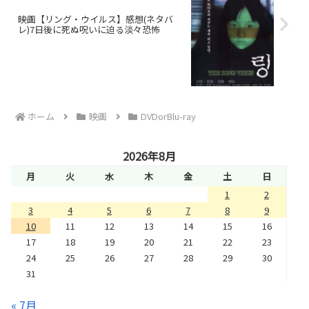
映画【リング・ウイルス】感想(ネタバ
レ)7日後に死ぬ呪いに迫る淡々恐怖
ホーム
映画
DVDorBlu-ray
2026年8月
月
火
水
木
金
土
日
1
2
3
4
5
6
7
8
9
10
11
12
13
14
15
16
17
18
19
20
21
22
23
24
25
26
27
28
29
30
31
« 7月